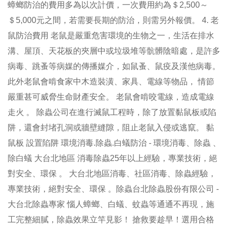
蟑螂防治的費用多為以次計價，一次費用約為＄2,500～
＄5,000元之間，若需要長期的防治，則需另外報價。 4. 老
鼠防治費用 老鼠是嚴重危害環境的生物之一，生活在排水
溝、屋頂、天花板的夾層中或垃圾堆等骯髒陰暗處，是許多
病毒、跳蚤等病媒的傳播媒介，如鼠蚤、鼠疫及漢他病毒。
此外老鼠會啃食家中木造裝潢、家具、電線等物品， 情節
嚴重甚可威脅生命財產安全。 老鼠會啃咬電線，造成電線
走火 。 除蟲公司在進行滅鼠工程時，除了放置黏鼠板或陷
阱，還會封堵孔洞或牆壁縫隙，阻止老鼠入侵或逃竄。 黏
鼠板 設置陷阱 環境消毒.除蟲.白蟻防治 - 環境消毒、除蟲 、
除白蟻 大台北地區 消毒除蟲25年以上經驗，專業技術，絕
對安全、環保 。 大台北地區消毒、社區消毒、除蟲經驗，
專業技術，絕對安全、環保 。除蟲台北除蟲股份有限公司 -
大台北除蟲專家 惱人蟑螂、白蟻、蚊蟲等通通不再現，施
工完整細膩，除蟲效果立竿見影！ 搶救要趁早！選用合格