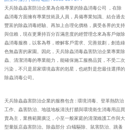
天兵除蟲蟲害防治企業為合格專業的除蟲消毒公司 ，在除
蟲消毒方面擁有專業技術及人員，具備專業知識、結合過去
豐富的除蟲消毒經驗、再加上合理化價格，廣受各界的支持
與信賴，現在更秉持百分百滿意度的經營理念來為客戶做除
蟲消毒服務，以客為尊，瞭解客戶需求、完善規劃，創造綠
色無蟲害的家園。因此，天兵除蟲消毒蟲害防治企業專業除
蟲、清潔消毒的專業能力，能確保施工服務品質，不受二次
污染，不只是居家環境蟲害的剋星，也絕對是您最佳選擇的
除蟲消毒公司。
天兵除蟲蟲害防治企業的服務包含 : 環境消毒、登革熱防治
工作、蟲害防治、地毯地板清洗打腊與環境衛生消毒用品買
賣為主，業務範圍廣泛，小至一般家庭的清潔維護工作與大
型量販店蟲害防治。
除蟲部分 :白蟻驅除、鼠害防治、跳蚤