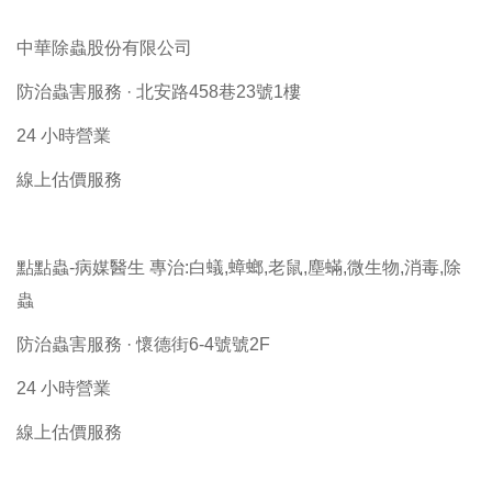
中華除蟲股份有限公司
防治蟲害服務 · 北安路458巷23號1樓
24 小時營業
線上估價服務
點點蟲-病媒醫生 專治:白蟻,蟑螂,老鼠,塵蟎,微生物,消毒,除
蟲
防治蟲害服務 · 懷德街6-4號號2F
24 小時營業
線上估價服務