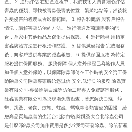
查。 2. 進行評估 在勘查過程中，我們技術人員會細心評估
害蟲的種類、尋找被害蟲侵害的位置、繁殖地點等，然後報
告受侵害的程度或者影響範圍。 3. 報告和商議 與客戶報告
情況，講解害蟲防治的方法。 進行溝通及商議需要的配
合，為家中其他物品及傢俱提供保護。 4. 進行除蟲 用指定
害蟲防治方法進行根治和防護。 5. 提供滅蟲報告 完成服務
後，向客戶提供專業的滅蟲報告。 6. 提供保固服務 為特定
服務提供保固服務。 服務保障 個人意外保證已為施作人員
加保個人意外保險，以保障除蟲師傅在工作時的安全勞工保
險除蟲公司除蟲專家將給您誠信,安全,低汙染的服務.除蟲實
業有限公司-專業除蟲白蟻等防治工程專人免費諮詢服務，
除蟲實業有限公司為您現場免費勘查，替您解決白蟻、蟑
螂、跳蚤、老鼠、蚊蠅、蛀蟲、螞蟻等各類害蟲的困擾，給
您高品質無蟲害的生活台北除白蟻,除跳蚤大台北除蟲公司
是什麼?除蟲公司施作費用是多少?我司研發除蟲、除鼠新產