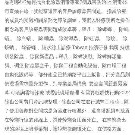
品有哪些?如何找台北除蟲消毒專家?病蟲害防治 本消毒公
司直接在線上就能幫遠距的客戶診療蟲害問題。 擔當診療
的成員均受過相關業務之專業訓練，我們以醫療院所之操作
概念為客戶診療蟲害問題成效卓著，舉凡： 除蟑螂 、 除螞
蟻 、 除白蟻 、 除 嚙蟲、除潮濕蟲、 除蛀 蟲、 除蚊 、 除
蛾蚋 、 除蒼蠅 、請求線上診療 Taiwan 持續研發 我司 持續
研發除蟲 、除鼠新產品，舉凡：除蟑決戰、除蟑鮮漾酪
餌、碉堡 除蟲黑盒子、除鼠工程自動化設備、除白蟻工程
自動化設備等，部分產品已於網路平台上販售，部分產品則
依現場需求量身製作，到專業藥局購藥 要蟲害問題趕緊落
幕 可洽詢雲端診療 或委託現場處理 有需要就趕快行動2022
除蟲公司費用資訊總整理 · 除蟲公司在進行滅蟑工程時，除
了使用藥劑對空間或是角落進行噴灑外，還會搭配餌劑放置
在蟑螂行徑的路線上，誘使蟑螂食用而死亡。 在蟑螂會出
現的路徑上噴灑藥劑，讓蟑螂接觸後死亡。 在價格方面，