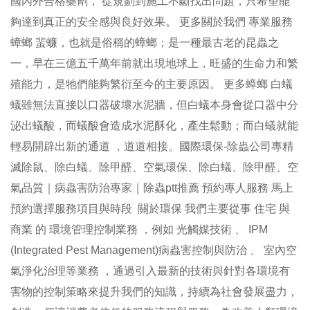
國內外合格藥劑， 從規劃到施工不斷找出問題，只希望能
夠達到真正的安全感與良好效果。 更多關於我們 專業服務
蟑螂 蜚蠊，也就是俗稱的蟑螂；是一種最古老的昆蟲之
一，早在三億五千萬年前就出現地球上，旺盛的生命力和繁
殖能力，是牠們能夠繁衍至今的主要原因。 更多蟑螂 白蟻
蟻雖無法直接以口器破壞水泥牆，但白蟻本身會從口器中分
泌出蟻酸，而蟻酸會造成水泥酥化，產生鬆動；而白蟻就能
輕易開辟出新的通道 ，道道相接。國際環保-除蟲公司專精
滅除鼠、除白蟻、除甲醛、空氣環保、除白蟻、除甲醛、空
氣品質｜病蟲害防治專家｜除蟲ptt推薦 預約專人服務 馬上
預約選擇服務項目與時段 關於環保 我們主要從事 住宅 與
商業 的 環境管理控制業務 ，例如 光觸媒技術 、 IPM
(Integrated Pest Management)病蟲害控制與防治 、 室內空
氣淨化治理等業務 ，通過引入最新的技術與針對各環境有
害物的控制策略來提升我們的知識，持續為社會發展盡力，