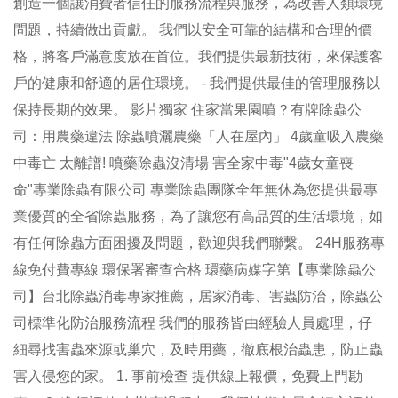
創造一個讓消費者信任的服務流程與服務，為改善人類環境
問題，持續做出貢獻。 我們以安全可靠的結構和合理的價
格，將客戶滿意度放在首位。我們提供最新技術，來保護客
戶的健康和舒適的居住環境。 - 我們提供最佳的管理服務以
保持長期的效果。 影片獨家 住家當果園噴？有牌除蟲公
司：用農藥違法 除蟲噴灑農藥「人在屋內」 4歲童吸入農藥
中毒亡 太離譜! 噴藥除蟲沒清場 害全家中毒"4歲女童喪
命"專業除蟲有限公司 專業除蟲團隊全年無休為您提供最專
業優質的全省除蟲服務，為了讓您有高品質的生活環境，如
有任何除蟲方面困擾及問題，歡迎與我們聯繫。 24H服務專
線免付費專線 環保署審查合格 環藥病媒字第【專業除蟲公
司】台北除蟲消毒專家推薦，居家消毒、害蟲防治，除蟲公
司標準化防治服務流程 我們的服務皆由經驗人員處理，仔
細尋找害蟲來源或巢穴，及時用藥，徹底根治蟲患，防止蟲
害入侵您的家。 1. 事前檢查 提供線上報價，免費上門勘