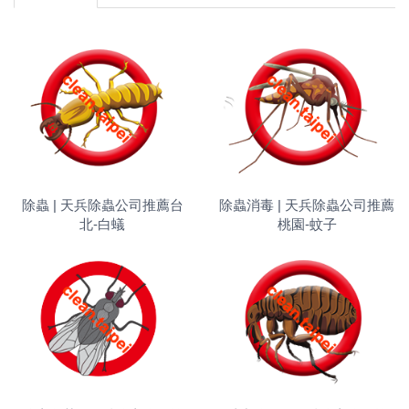
除蟲 | 天兵除蟲公司推薦台
除蟲消毒 | 天兵除蟲公司推薦
北-白蟻
桃園-蚊子