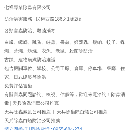
七祥專業除蟲有限公司
防治蟲害服務 · 民權西路186之1號2樓
各類害蟲防治、殺菌消毒
白蟻、蟑螂、跳蚤、蛀蟲、書蝨、姬薪蟲、癭蚋、蚊子、蝶
蠅、蒼蠅、螞蟻、衣魚、老鼠、殺菌等防治
古蹟、建物病媒防治維護
包含機關單位、學校、公司工廠、倉庫、停車場、餐廳、住
家、日式建築等除蟲
免費評估害蟲
有關害蟲問題諮詢、檢視、估價等，歡迎來電洽詢！除蟲消
毒 | 天兵除蟲消毒公司推薦
天兵除蟲滅鼠公司推薦 | 天兵除蟲除白蟻公司推薦
天兵除蟲白蟻防治公司推薦
請立即撥打 | 聯絡電話 : 0955-684-274